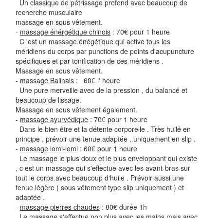
Un classique de pétrissage profond avec beaucoup de
recherche musculaire
massage en sous vêtement.
-
massage énérgétique chinois
: 70€ pour 1 heure
C 'est un massage énégétique qui active tous les
méridiens du corps par punctions de points d'acupuncture
spécifiques et par tonification de ces méridiens .
Massage en sous vêtement.
-
massage Balinais
: 60€ l' heure
Une pure merveille avec de la pression , du balancé et
beaucoup de lissage.
Massage en sous vêtement également.
-
massage ayurvédique
: 70€ pour 1 heure
Dans le bien être et la détente corporelle . Très huilé en
principe , prévoir une tenue adaptée , uniquement en slip .
-
massage lomi-lomi
: 60€ pour 1 heure
Le massage le plus doux et le plus enveloppant qui existe
, c est un massage qui s'effectue avec les avant-bras sur
tout le corps avec beaucoup d'huile . Prévoir aussi une
tenue légère ( sous vêtement type slip uniquement ) et
adaptée .
-
massage pierres chaudes
: 80€ durée 1h
Le massage s'effectue non plus avec les mains mais avec