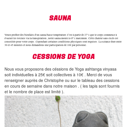
SAUNA
Venez profiter des bienfaits d'un sauna basse température. C'est à partir de 27°c que le corps commence à
évacuer les toxines via la transpiration , notre sauna monte à 45°c maximum . Cette chaleur sans excès est
conseillée pour votre corps . Cependant certaines conditions physiques sont requises . La scéance dure entre
30 et 45 minutes et nous demandons une participation de 10€ par personne.
CESSIONS DE YOGA
Nous vous proposons des céssions de Yoga ashtanga vinyasa
soit individuelles à 25€ soit collectives à 10€ . Merci de vous
renseigner auprès de Christophe ou sur le tableau des cessions
en cours de semaine dans notre maison . ( les tapis sont fournis
et le nombre de place est limité ).