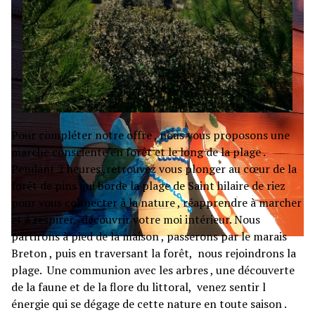
Pour compléter notre offre , nous vous proposons une
marche consciente en forêt et le long de la plage .
Pendant 2 heures ,retrouvez vous plonger au cœur de la
forêt de pins qui borde la plage de Saint hilaire de riez
pour vous connecter à la nature , réapprendre à marcher
et à respirer, découvrir votre moi intérieur. Nous
partirons à pied de la maison , passerons par le marais
Breton , puis en traversant la forêt, nous rejoindrons la
plage. Une communion avec les arbres , une découverte
de la faune et de la flore du littoral, venez sentir l
énergie qui se dégage de cette nature en toute saison .